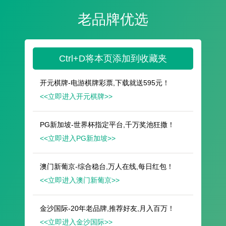
遥想公瑾当年，小乔初嫁了，雄姿英发。
羽扇纶巾，谈笑间，樯橹灰飞烟灭。
故国神游，多情应笑我，早生华发。
人生如梦，一尊还酹江月。